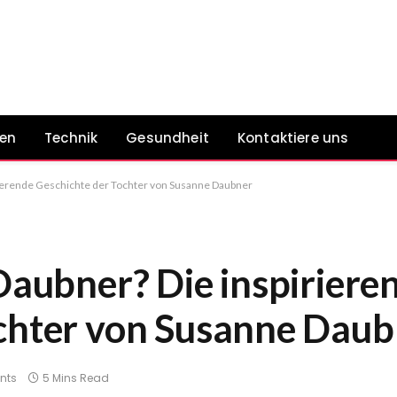
ten
Technik
Gesundheit
Kontaktiere uns
irierende Geschichte der Tochter von Susanne Daubner
Daubner? Die inspiriere
ochter von Susanne Daub
nts
5 Mins Read