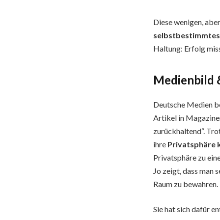
Diese wenigen, abe
selbstbestimmtes
Haltung: Erfolg miss
Medienbild 
Deutsche Medien be
Artikel in Magazin
zurückhaltend“. Trot
ihre
Privatsphäre 
Privatsphäre zu ei
Jo zeigt, dass man 
Raum zu bewahren.
Sie hat sich dafür e