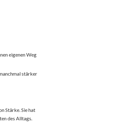
seinen eigenen Weg
en manchmal stärker
n Stärke. Sie hat
en des Alltags.