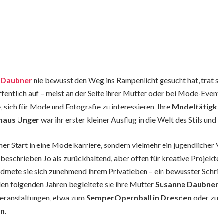
-Daubner
nie bewusst den Weg ins Rampenlicht gesucht hat, trat s
ffentlich auf – meist an der Seite ihrer Mutter oder bei Mode-Even
, sich für Mode und Fotografie zu interessieren. Ihre
Modeltätigke
aus Unger
war ihr erster kleiner Ausflug in die Welt des Stils und
her Start in eine Modelkarriere, sondern vielmehr ein jugendlicher
beschrieben Jo als zurückhaltend, aber offen für kreative Projekt
mete sie sich zunehmend ihrem Privatleben – ein bewusster Schr
 den folgenden Jahren begleitete sie ihre Mutter
Susanne Daubne
Veranstaltungen, etwa zum
SemperOpernball in Dresden
oder z
in
.