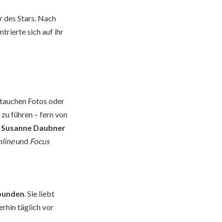
er des Stars. Nach
trierte sich auf ihr
 tauchen Fotos oder
 zu führen – fern von
h
Susanne Daubner
line
und
Focus
rbunden
. Sie liebt
rhin täglich vor