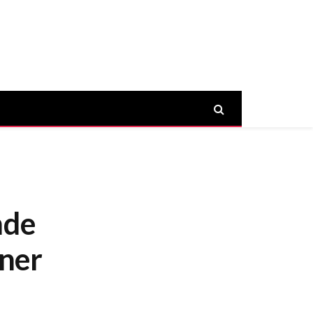
nde
ner