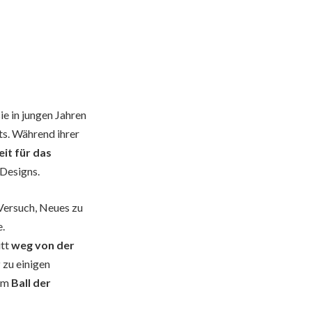
ie in jungen Jahren
ts. Während ihrer
it für das
 Designs.
 Versuch, Neues zu
e.
itt
weg von der
r
zu einigen
um
Ball der