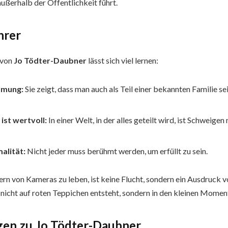
 außerhalb der Öffentlichkeit führt.
hrer
 von
Jo Tödter-Daubner
lässt sich viel lernen:
mmung:
Sie zeigt, dass man auch als Teil einer bekannten Familie 
ist wertvoll:
In einer Welt, in der alles geteilt wird, ist Schweig
alität:
Nicht jeder muss berühmt werden, um erfüllt zu sein.
ern von Kameras zu leben, ist keine Flucht, sondern ein Ausdruck vo
 nicht auf roten Teppichen entsteht, sondern in den kleinen Moment
gen zu Jo Tödter-Daubner