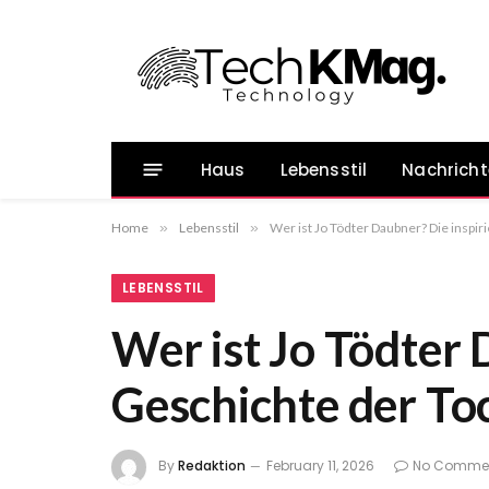
Haus
Lebensstil
Nachrich
Home
»
Lebensstil
»
Wer ist Jo Tödter Daubner? Die insp
LEBENSSTIL
Wer ist Jo Tödter 
Geschichte der T
By
Redaktion
February 11, 2026
No Comme