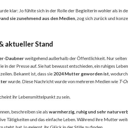
rde klar: Jo fühlte sich in der Rolle der Begleiterin wohler als in d
and sie zunehmend aus den Medien
, zog sich zurück und konzen
& aktueller Stand
er-Daubner
weitgehend außerhalb der Öffentlichkeit. Nur selten
 in der Presse auf. Sie hat bewusst entschieden, ein ruhiges Leben
eilen. Bekannt ist, dass sie
2024 Mutter geworden ist
, wodurc
ter
wurde. Diese Nachricht wurde von mehreren Medien wie
T-On
scheint ihr Lebensmittelpunkt zu sein.
nnen, beschreiben sie als
warmherzig, ruhig und sehr naturve
ive Tätigkeiten und das einfache Leben. Während ihre Mutter weite
steht, hat Jo gelernt, ihr Glück in der Stille zu finden.