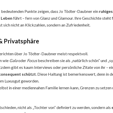
r bedeutenden Punkte zeigen, dass Jo Tödter-Daubner ein
ruhiges
 Leben
führt – fern von Glanz und Glamour. Ihre Geschichte steht 
t sich nicht an Klickzahlen, sondern an Zufriedenheit.
& Privatsphäre
richten über Jo Tödter-Daubner meist respektvoll.
en wie
Gala
oder
Focus
beschreiben sie als „natürlich schön“ und „
zdem gibt es kaum Interviews oder persönliche Zitate von ihr – ein
konsequent schützt
. Diese Haltung ist bemerkenswert, denn in de
nem Luxusgut geworden.
selbst in einer mediennahen Familie lernen kann, Grenzen zu setzen
ntschieden, nicht als „Tochter von“ definiert zu werden, sondern als